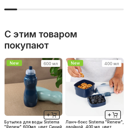
С этим товаром
покупают
New
New
600 мл
400 мл
Бутылка для воды Sistema
Ланч-бокс Sistema "Renew",
"Renew" 600мл, цвет Синий
двойной, 400 мл, цвет