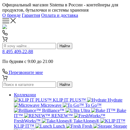
Официальный магазин Sistema в России - контейнеры для
продуктов, бутылочки и системы хранения
О бренде
Гарантия
Оплата и доставка
Найти
8 495 409-22-88
По будням с 9:00 до 21:00
Перезвоните мне
Найти
Коллекции
KLIP IT PLUS™
Hydrate
Microwave
To Go™
Brilliance™
Ultra
Bake
IT™
RENEW™
FreshWorks™
TakeAlongs®
KLIP IT™
Lunch
Fresh
Storage