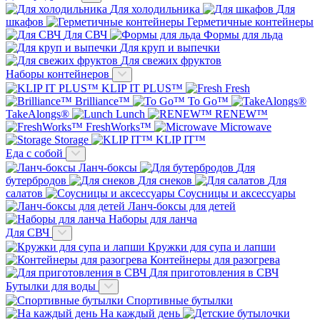
Для холодильника
Для
шкафов
Герметичные контейнеры
Для СВЧ
Формы для льда
Для круп и выпечки
Для свежих фруктов
Наборы контейнеров
KLIP IT PLUS™
Fresh
Brilliance™
To Go™
TakeAlongs®
Lunch
RENEW™
FreshWorks™
Microwave
Storage
KLIP IT™
Еда с собой
Ланч-боксы
Для
бутербродов
Для снеков
Для
салатов
Соусницы и аксессуары
Ланч-боксы для детей
Наборы для ланча
Для СВЧ
Кружки для супа и лапши
Контейнеры для разогрева
Для приготовления в СВЧ
Бутылки для воды
Спортивные бутылки
На каждый день