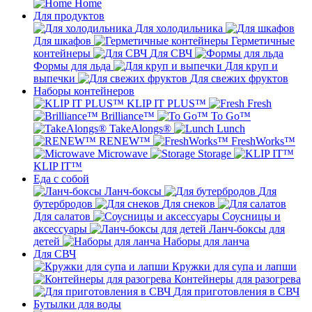
Home
Для продуктов
Для холодильника
Для шкафов
Герметичные
контейнеры
Для СВЧ
Формы для льда
Для круп и
выпечки
Для свежих фруктов
Наборы контейнеров
KLIP IT PLUS™
Fresh
Brilliance™
To Go™
TakeAlongs®
Lunch
RENEW™
FreshWorks™
Microwave
Storage
KLIP IT™
Еда с собой
Ланч-боксы
Для
бутербродов
Для снеков
Для салатов
Соусницы и
аксессуары
Ланч-боксы для
детей
Наборы для ланча
Для СВЧ
Кружки для супа и лапши
Контейнеры для разогрева
Для приготовления в СВЧ
Бутылки для воды