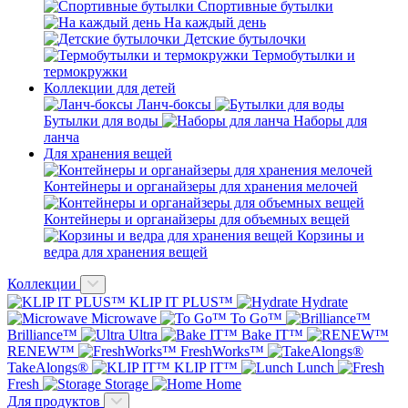
Спортивные бутылки
На каждый день
Детские бутылочки
Термобутылки и
термокружки
Коллекции для детей
Ланч-боксы
Бутылки для воды
Наборы для
ланча
Для хранения вещей
Контейнеры и органайзеры для хранения мелочей
Контейнеры и органайзеры для объемных вещей
Корзины и
ведра для хранения вещей
Коллекции
KLIP IT PLUS™
Hydrate
Microwave
To Go™
Brilliance™
Ultra
Bake IT™
RENEW™
FreshWorks™
TakeAlongs®
KLIP IT™
Lunch
Fresh
Storage
Home
Для продуктов