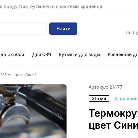
я продуктов, бутылочки и системы хранения
Найти
По бу
Еда с собой
Для СВЧ
Бутылки для воды
Коллекции д
315 мл, цвет Синий
Артикул: 21477
315 мл
В наличии
Термокруж
цвет Син