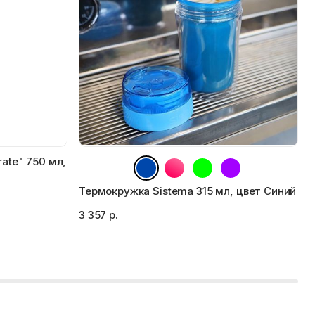
ate" 750 мл,
Термокружка Sistema 315 мл, цвет Синий
С
3 357 р.
1