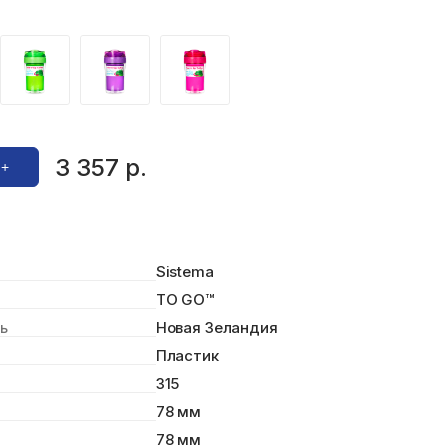
3 357 р.
Добавить в корзину +
Sistema
TO GO™
Новая Зеландия
ь
Пластик
315
78 мм
78 мм