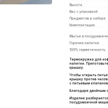
Высота
Вес с упаковкой
Предметов в наборе
Комплектация
Мытье в посудомоеч
Горячие напитки
100% герметичность
Термокружка для кофе
напитки. Приготовьт
крышку.
Чтобы открыть питье
крышку против часово
с питьевым клапаном
Благодаря двойным с
Изделие разбирается
посудомоечной машин