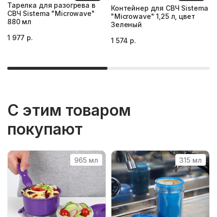
Тарелка для разогрева в
Контейнер для СВЧ Sistema
СВЧ Sistema "Microwave"
"Microwave" 1,25 л, цвет
880 мл
Зеленый
1 977 р.
1 574 р.
С этим товаром
покупают
965 мл
315 мл