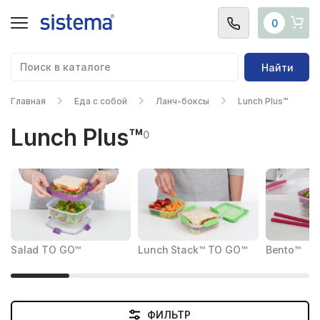
0
Найти
Главная
Еда с собой
Ланч-боксы
Lunch Plus™
Lunch Plus™
0
Salad TO GO™
Lunch Stack™ TO GO™
Bento™
ФИЛЬТР