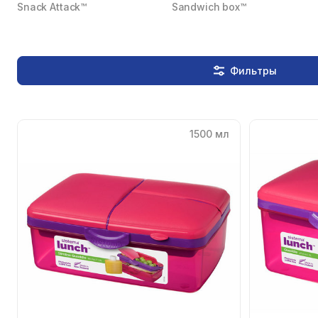
Snack Attack™
Sandwich box™
Фильтры
1500 мл