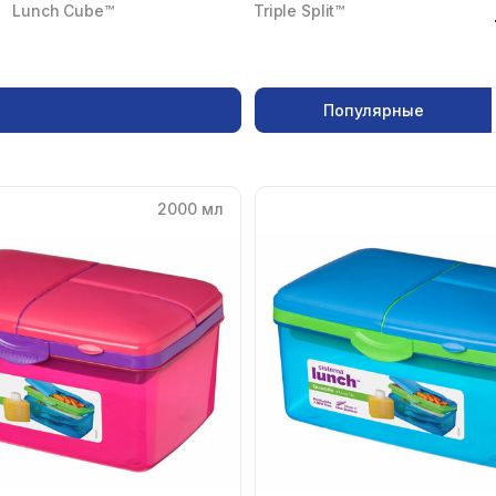
Lunch Cube™
Triple Split™
Популярные
2000 мл