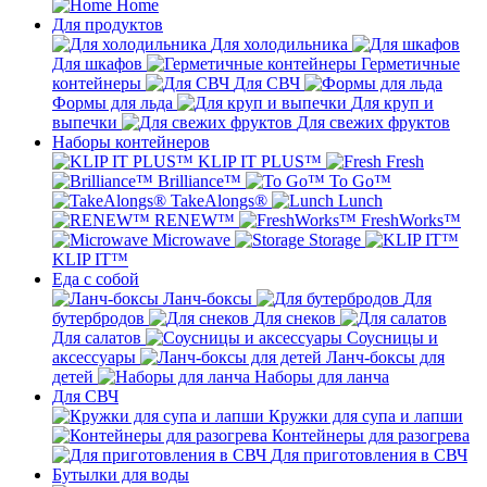
Home
Для продуктов
Для холодильника
Для шкафов
Герметичные
контейнеры
Для СВЧ
Формы для льда
Для круп и
выпечки
Для свежих фруктов
Наборы контейнеров
KLIP IT PLUS™
Fresh
Brilliance™
To Go™
TakeAlongs®
Lunch
RENEW™
FreshWorks™
Microwave
Storage
KLIP IT™
Еда с собой
Ланч-боксы
Для
бутербродов
Для снеков
Для салатов
Соусницы и
аксессуары
Ланч-боксы для
детей
Наборы для ланча
Для СВЧ
Кружки для супа и лапши
Контейнеры для разогрева
Для приготовления в СВЧ
Бутылки для воды