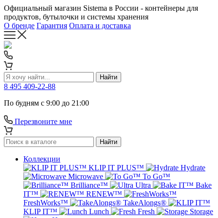
Официальный магазин Sistema в России - контейнеры для
продуктов, бутылочки и системы хранения
О бренде
Гарантия
Оплата и доставка
Найти
8 495 409-22-88
По будням с 9:00 до 21:00
Перезвоните мне
Найти
Коллекции
KLIP IT PLUS™
Hydrate
Microwave
To Go™
Brilliance™
Ultra
Bake
IT™
RENEW™
FreshWorks™
TakeAlongs®
KLIP IT™
Lunch
Fresh
Storage