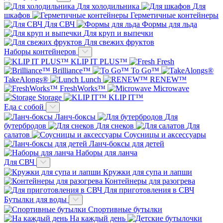
Для холодильника
Для
шкафов
Герметичные контейнеры
Для СВЧ
Формы для льда
Для круп и выпечки
Для свежих фруктов
Наборы контейнеров
KLIP IT PLUS™
Fresh
Brilliance™
To Go™
TakeAlongs®
Lunch
RENEW™
FreshWorks™
Microwave
Storage
KLIP IT™
Еда с собой
Ланч-боксы
Для
бутербродов
Для снеков
Для
салатов
Соусницы и аксессуары
Ланч-боксы для детей
Наборы для ланча
Для СВЧ
Кружки для супа и лапши
Контейнеры для разогрева
Для приготовления в СВЧ
Бутылки для воды
Спортивные бутылки
На каждый день