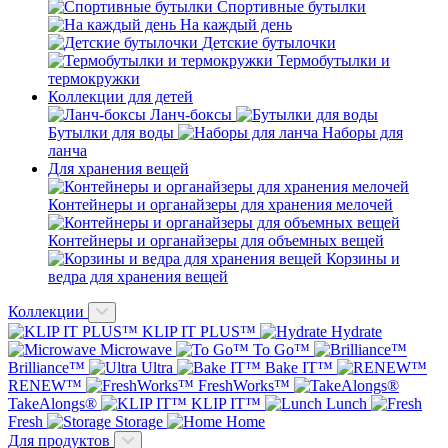
Спортивные бутылки
На каждый день
Детские бутылочки
Термобутылки и
термокружки
Коллекции для детей
Ланч-боксы
Бутылки для воды
Наборы для
ланча
Для хранения вещей
Контейнеры и органайзеры для хранения мелочей
Контейнеры и органайзеры для объемных вещей
Корзины и
ведра для хранения вещей
Коллекции
KLIP IT PLUS™
Hydrate
Microwave
To Go™
Brilliance™
Ultra
Bake IT™
RENEW™
FreshWorks™
TakeAlongs®
KLIP IT™
Lunch
Fresh
Storage
Home
Для продуктов