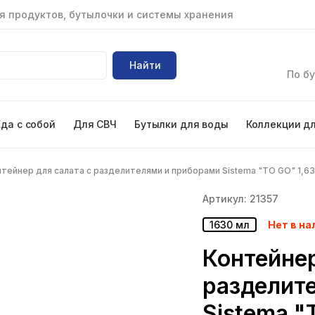
я продуктов, бутылочки и системы хранения
Найти
По бу
Еда с собой
Для СВЧ
Бутылки для воды
Коллекции д
тейнер для салата с разделителями и приборами Sistema "TO GO" 1,6
Артикул: 21357
1630 мл
Нет в на
Контейнер
разделит
Sistema "