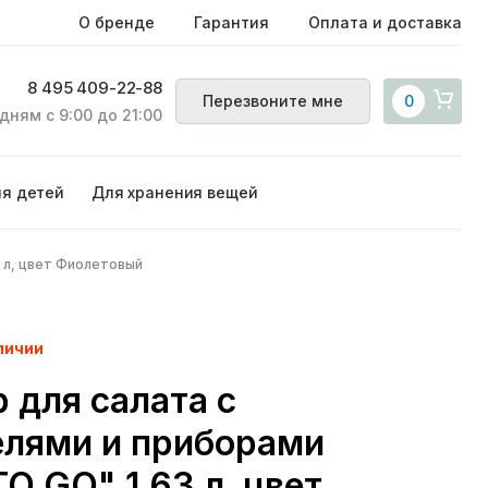
О бренде
Гарантия
Оплата и доставка
8 495 409-22-88
Перезвоните мне
0
дням с 9:00 до 21:00
ля детей
Для хранения вещей
3 л, цвет Фиолетовый
личии
 для салата с
елями и приборами
TO GO" 1,63 л, цвет