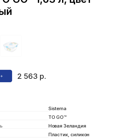
ый
2 563 р.
Добавить в корзину +
Sistema
TO GO™
Новая Зеландия
ь
Пластик, силикон