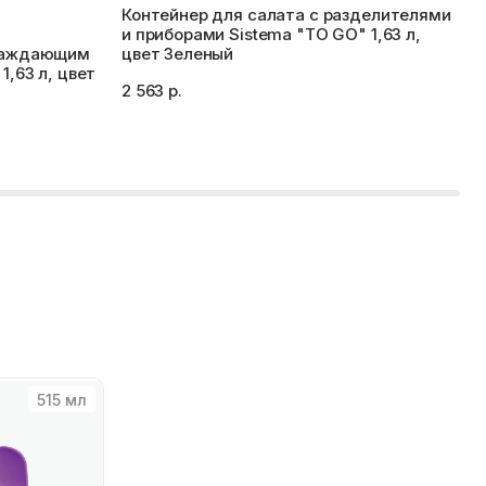
Контейнер для салата с разделителями
и приборами Sistema "TO GO" 1,63 л,
и
хлаждающим
цвет Зеленый
1,63 л, цвет
2 563 р.
2
515 мл