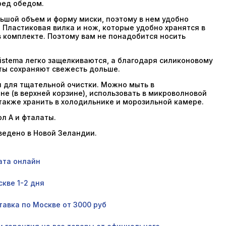
ред обедом.
ьшой объем и форму миски, поэтому в нем удобно
 Пластиковая вилка и нож, которые удобно хранятся в
в комплекте. Поэтому вам не понадобится носить
stema легко защелкиваются, а благодаря силиконовому
ты сохраняют свежесть дольше.
 для тщательной очистки. Можно мыть в
е (в верхней корзине), использовать в микроволновой
 также хранить в холодильнике и морозильной камере.
л А и фталаты.
ведено в Новой Зеландии.
ата онлайн
кве 1-2 дня
авка по Москве от 3000 руб