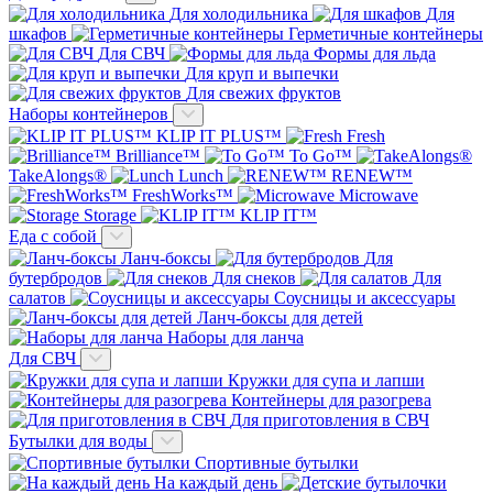
Для холодильника
Для
шкафов
Герметичные контейнеры
Для СВЧ
Формы для льда
Для круп и выпечки
Для свежих фруктов
Наборы контейнеров
KLIP IT PLUS™
Fresh
Brilliance™
To Go™
TakeAlongs®
Lunch
RENEW™
FreshWorks™
Microwave
Storage
KLIP IT™
Еда с собой
Ланч-боксы
Для
бутербродов
Для снеков
Для
салатов
Соусницы и аксессуары
Ланч-боксы для детей
Наборы для ланча
Для СВЧ
Кружки для супа и лапши
Контейнеры для разогрева
Для приготовления в СВЧ
Бутылки для воды
Спортивные бутылки
На каждый день