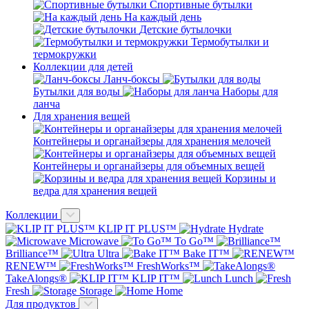
Спортивные бутылки
На каждый день
Детские бутылочки
Термобутылки и
термокружки
Коллекции для детей
Ланч-боксы
Бутылки для воды
Наборы для
ланча
Для хранения вещей
Контейнеры и органайзеры для хранения мелочей
Контейнеры и органайзеры для объемных вещей
Корзины и
ведра для хранения вещей
Коллекции
KLIP IT PLUS™
Hydrate
Microwave
To Go™
Brilliance™
Ultra
Bake IT™
RENEW™
FreshWorks™
TakeAlongs®
KLIP IT™
Lunch
Fresh
Storage
Home
Для продуктов