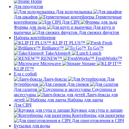
Home
Для продуктов
Для холодильника
Для шкафов
Герметичные
контейнеры
Для СВЧ
Формы для льда
Для круп и
выпечки
Для свежих фруктов
Наборы контейнеров
KLIP IT PLUS™
Fresh
Brilliance™
To Go™
TakeAlongs®
Lunch
RENEW™
FreshWorks™
Microwave
Storage
KLIP IT™
Еда с собой
Ланч-боксы
Для
бутербродов
Для снеков
Для салатов
Соусницы и
аксессуары
Ланч-боксы для
детей
Наборы для ланча
Для СВЧ
Кружки для супа и лапши
Контейнеры для разогрева
Для приготовления в СВЧ
Бутылки для воды