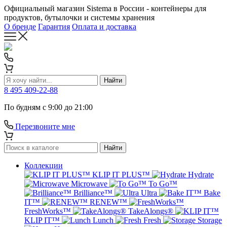
Официальный магазин Sistema в России - контейнеры для
продуктов, бутылочки и системы хранения
О бренде
Гарантия
Оплата и доставка
Найти
8 495 409-22-88
По будням с 9:00 до 21:00
Перезвоните мне
Найти
Коллекции
KLIP IT PLUS™
Hydrate
Microwave
To Go™
Brilliance™
Ultra
Bake
IT™
RENEW™
FreshWorks™
TakeAlongs®
KLIP IT™
Lunch
Fresh
Storage