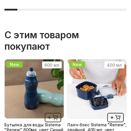
С этим товаром
покупают
New
New
600 мл
400 мл
Бутылка для воды Sistema
Ланч-бокс Sistema "Renew",
"Renew" 600мл, цвет Синий
двойной, 400 мл, цвет