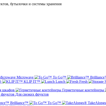
уктов, бутылочки и системы хранения
Microwave
To Go™
Brillianc
s®
KLIP IT™
Lunch
Fresh
я шкафов
Герметичные контейнеры
Для свежих фруктов
Brilliance™
To Go™
TakeAlong