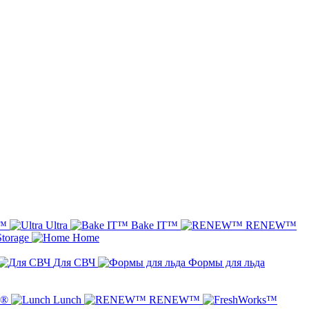
e™
Ultra
Bake IT™
RENEW™
Storage
Home
Для СВЧ
Формы для льда
s®
Lunch
RENEW™