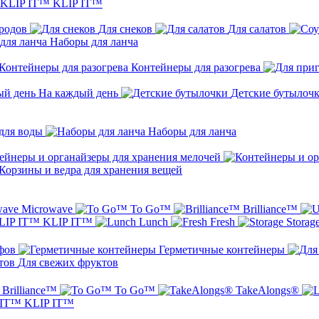
KLIP IT™
бродов
Для снеков
Для салатов
Наборы для ланча
Контейнеры для разогрева
На каждый день
Детские бутылоч
для воды
Наборы для ланча
ейнеры и органайзеры для хранения мелочей
Корзины и ведра для хранения вещей
Microwave
To Go™
Brilliance™
KLIP IT™
Lunch
Fresh
Storag
фов
Герметичные контейнеры
Для свежих фруктов
Brilliance™
To Go™
TakeAlongs®
KLIP IT™