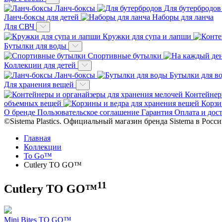
Ланч-боксы
Для бутербродов
Ланч-боксы для детей
Наборы для ланча
Для СВЧ
Кружки для супа и лапши
Бутылки для воды
Спортивные бутылки
Коллекции для детей
Ланч-боксы
Бутылки для в
Для хранения вещей
Контейнер
объемных вещей
Корзи
О бренде
Пользовательское соглашение
Гарантия
Оплата и дос
©Sistema Plastics. Официальный магазин бренда Sistema в Росс
Главная
Коллекции
To Go™
Cutlery TO GO™
11
Cutlery TO GO™
Mini Bites TO GO™