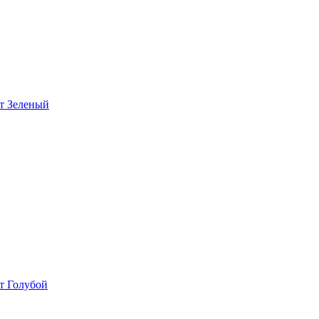
ет Зеленый
т Голубой