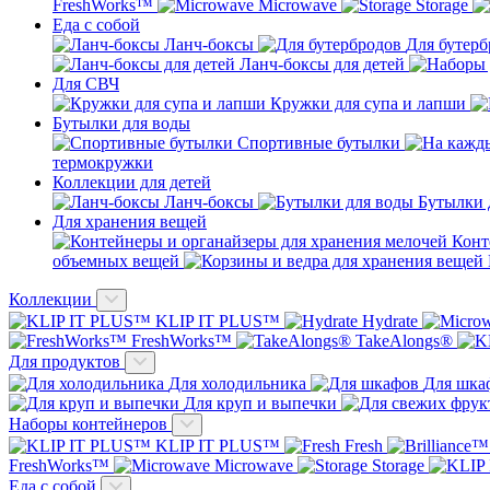
FreshWorks™
Microwave
Storage
Еда с собой
Ланч-боксы
Для бутер
Ланч-боксы для детей
Для СВЧ
Кружки для супа и лапши
Бутылки для воды
Спортивные бутылки
термокружки
Коллекции для детей
Ланч-боксы
Бутылки 
Для хранения вещей
Конт
объемных вещей
Коллекции
KLIP IT PLUS™
Hydrate
FreshWorks™
TakeAlongs®
Для продуктов
Для холодильника
Для шка
Для круп и выпечки
Наборы контейнеров
KLIP IT PLUS™
Fresh
FreshWorks™
Microwave
Storage
Еда с собой