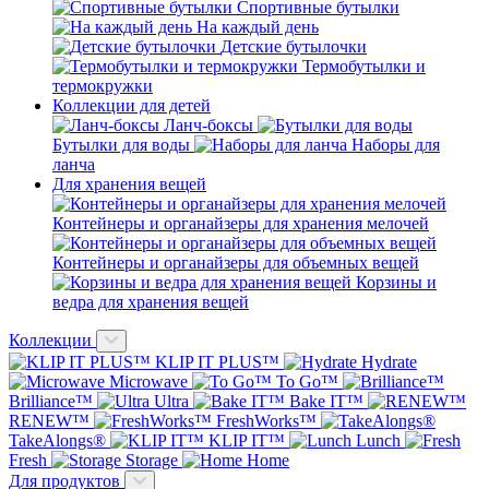
Спортивные бутылки
На каждый день
Детские бутылочки
Термобутылки и
термокружки
Коллекции для детей
Ланч-боксы
Бутылки для воды
Наборы для
ланча
Для хранения вещей
Контейнеры и органайзеры для хранения мелочей
Контейнеры и органайзеры для объемных вещей
Корзины и
ведра для хранения вещей
Коллекции
KLIP IT PLUS™
Hydrate
Microwave
To Go™
Brilliance™
Ultra
Bake IT™
RENEW™
FreshWorks™
TakeAlongs®
KLIP IT™
Lunch
Fresh
Storage
Home
Для продуктов