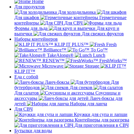
Home
Для продуктов
Для холодильника
Для шкафов
Герметичные
контейнеры
Для СВЧ
Формы для льда
Для круп и
выпечки
Для свежих фруктов
Наборы контейнеров
KLIP IT PLUS™
Fresh
Brilliance™
To Go™
TakeAlongs®
Lunch
RENEW™
FreshWorks™
Microwave
Storage
KLIP IT™
Еда с собой
Ланч-боксы
Для
бутербродов
Для снеков
Для салатов
Соусницы и
аксессуары
Ланч-боксы для
детей
Наборы для ланча
Для СВЧ
Кружки для супа и лапши
Контейнеры для разогрева
Для приготовления в СВЧ
Бутылки для воды