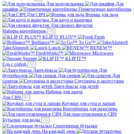
Для холодильника
Для
шкафов
Герметичные контейнеры
Для СВЧ
Формы для льда
Для круп и выпечки
Для свежих фруктов
Наборы контейнеров
KLIP IT PLUS™
Fresh
Brilliance™
To Go™
TakeAlongs®
Lunch
RENEW™
FreshWorks™
Microwave
Storage
KLIP IT™
Еда с собой
Ланч-боксы
Для
бутербродов
Для снеков
Для
салатов
Соусницы и аксессуары
Ланч-боксы для детей
Наборы для ланча
Для СВЧ
Кружки для супа и лапши
Контейнеры для разогрева
Для приготовления в СВЧ
Бутылки для воды
Спортивные бутылки
На каждый день