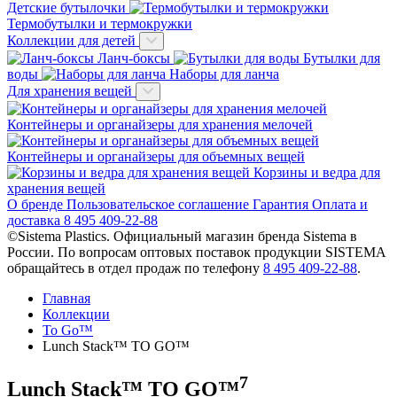
Детские бутылочки
Термобутылки и термокружки
Коллекции для детей
Ланч-боксы
Бутылки для
воды
Наборы для ланча
Для хранения вещей
Контейнеры и органайзеры для хранения мелочей
Контейнеры и органайзеры для объемных вещей
Корзины и ведра для
хранения вещей
О бренде
Пользовательское соглашение
Гарантия
Оплата и
доставка
8 495 409-22-88
©Sistema Plastics. Официальный магазин бренда Sistema в
России.
По вопросам оптовых поставок продукции SISTEMA
обращайтесь в отдел продаж по телефону
8 495 409-22-88
.
Главная
Коллекции
To Go™
Lunch Stack™ TO GO™
7
Lunch Stack™ TO GO™