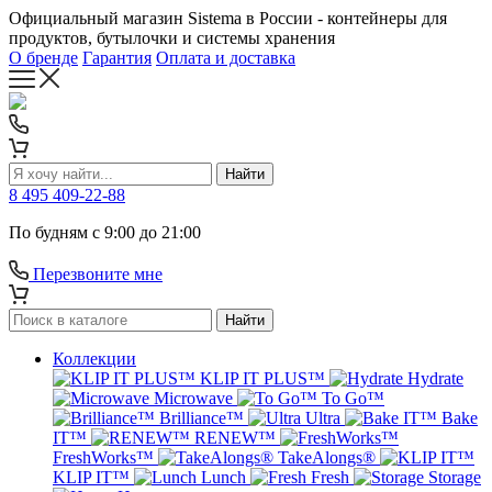
Официальный магазин Sistema в России - контейнеры для
продуктов, бутылочки и системы хранения
О бренде
Гарантия
Оплата и доставка
Найти
8 495 409-22-88
По будням с 9:00 до 21:00
Перезвоните мне
Найти
Коллекции
KLIP IT PLUS™
Hydrate
Microwave
To Go™
Brilliance™
Ultra
Bake
IT™
RENEW™
FreshWorks™
TakeAlongs®
KLIP IT™
Lunch
Fresh
Storage