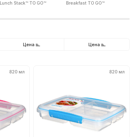
Lunch Stack™ TO GO™
Breakfast TO GO™
B
Цена
Цена
820 мл
820 мл