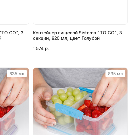
"TO GO", 3
Контейнер пищевой Sistema "TO GO", 3
й
секции, 820 мл, цвет Голубой
1 574 р.
835 мл
835 мл